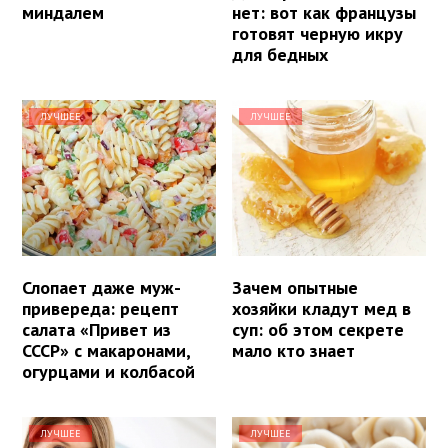
миндалем
нет: вот как французы
готовят черную икру
для бедных
ЛУЧШЕЕ
ЛУЧШЕЕ
Слопает даже муж-
Зачем опытные
привереда: рецепт
хозяйки кладут мед в
салата «Привет из
суп: об этом секрете
СССР» с макаронами,
мало кто знает
огурцами и колбасой
ЛУЧШЕЕ
ЛУЧШЕЕ