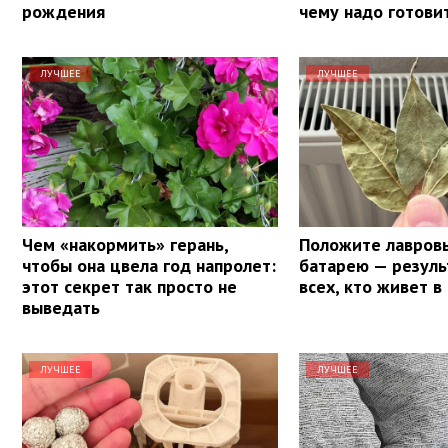
рождения
чему надо готови
ЛУЧШЕЕ
ЛУЧШЕЕ
Чем «накормить» герань,
Положите лавровы
чтобы она цвела год напролет:
батарею — резуль
этот секрет так просто не
всех, кто живет в
выведать
ЛУЧШЕЕ
ЛУЧШЕЕ