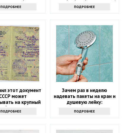
лся через девять
основанный на физике
ПОДРОБНЕЕ
ПОДРОБНЕЕ
месяцев
нил этот документ
Зачем раз в неделю
 СССР может
надевать пакеты на кран и
ывать на крупный
душевую лейку:
бонус
интересный лайфхак
ПОДРОБНЕЕ
ПОДРОБНЕЕ