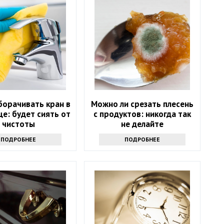
борачивать кран в
Можно ли срезать плесень
е: будет сиять от
с продуктов: никогда так
чистоты
не делайте
ПОДРОБНЕЕ
ПОДРОБНЕЕ