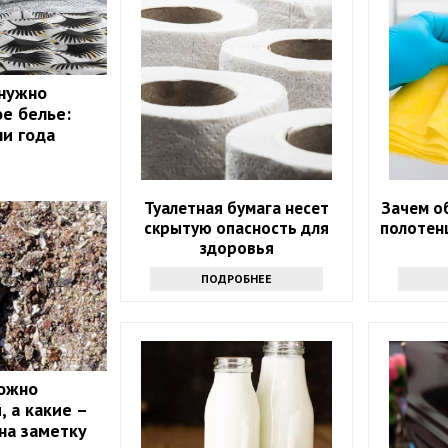
 нужно
ое белье:
ни года
Туалетная бумага несет
Зачем о
скрытую опасность для
полотенц
здоровья
ПОДРОБНЕЕ
можно
 а какие –
на заметку