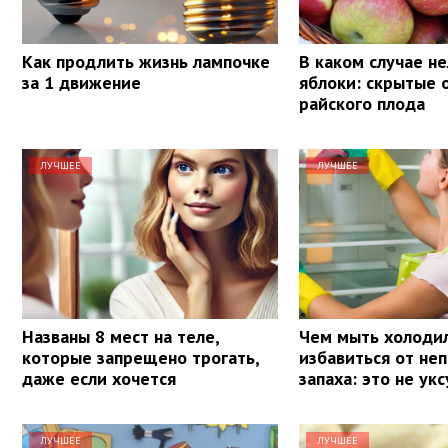
Как продлить жизнь лампочке
В каком случае не
за 1 движение
яблоки: скрытые 
райского плода
ЛУЧШЕЕ
ЛУЧШЕЕ
Названы 8 мест на теле,
Чем мыть холодил
которые запрещено трогать,
избавиться от не
даже если хочется
запаха: это не укс
ЛУЧШЕЕ
ЛУЧШЕЕ