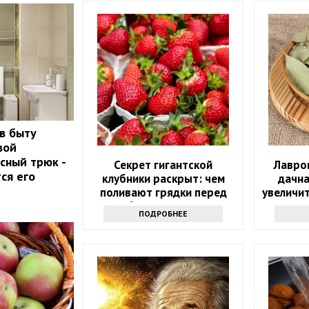
 в быту
вой
сный трюк -
Секрет гигантской
Лавров
ся его
клубники раскрыт: чем
дачна
поливают грядки перед
увеличи
сбором урожая
ПОДРОБНЕЕ