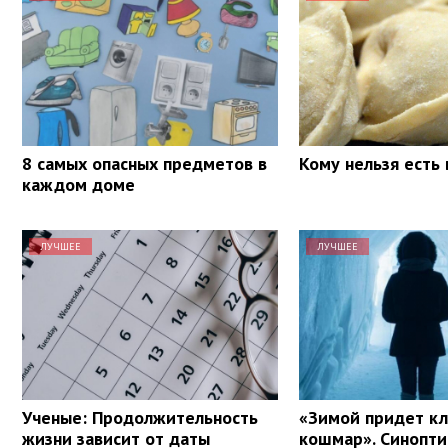
8 самых опасных предметов в
Кому нельзя есть
каждом доме
ЛУЧШЕЕ
ЛУЧШЕЕ
Ученые: Продолжительность
«Зимой придет к
жизни зависит от даты
кошмар». Синоптик