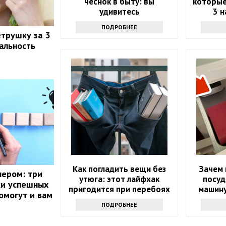
чеснок в быту: вы
которые
удивитесь
3 
ПОДРОБНЕЕ
етрушку за 3
еальность
Как погладить вещи без
Зачем 
нером: три
утюга: этот лайфхак
посуд
ки успешных
пригодится при перебоях
машину
омогут и вам
с электричеством
ПОДРОБНЕЕ