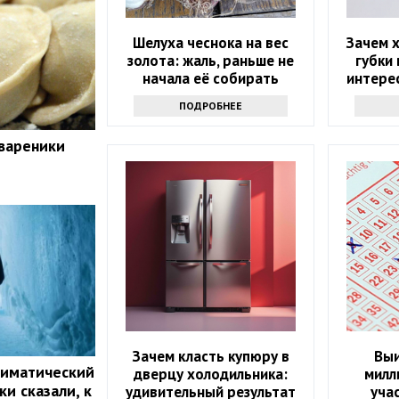
Шелуха чеснока на вес
Зачем 
золота: жаль, раньше не
губки 
начала её собирать
интерес
знаю
ПОДРОБНЕЕ
продв
 вареники
Зачем класть купюру в
Выи
лиматический
дверцу холодильника:
милл
и сказали, к
удивительный результат
уча