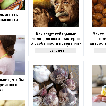
льзя есть
опасности
Как ведут себя умные
Зачем 
люди: для них характерны
оре
3 особенности поведения -
хитрость
проверьте себя
у
ПОДРОБНЕЕ
ьник, чтобы
приятного
ус