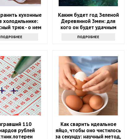
хранить кухонные
Каким будет год Зеленой
в холодильнике:
Деревянной Змеи: для
ный трюк - о нем
кого он будет удачным
т только самые
ПОДРОБНЕЕ
ПОДРОБНЕЕ
инутые хозяйки
гравший 110
Как сварить идеальное
иардов рублей
яйцо, чтобы оно чистилось
стник лотереи
за секунду: научный метод,