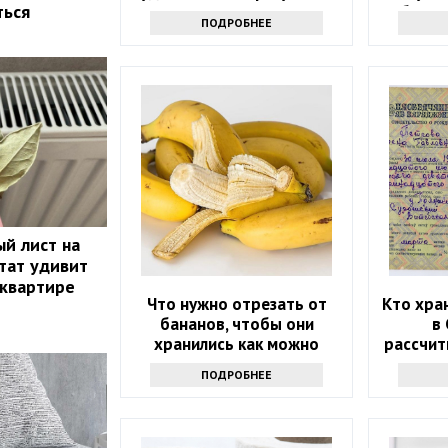
ться
объяви
ПОДРОБНЕЕ
й лист на
тат удивит
 квартире
Что нужно отрезать от
Кто хра
бананов, чтобы они
в
хранились как можно
рассчит
дольше и не чернели:
ПОДРОБНЕЕ
маленькая хитрость