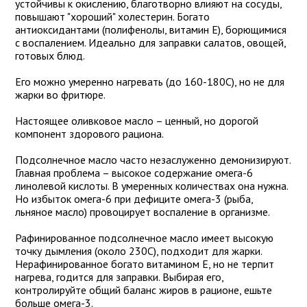
устойчивы к окислению, благотворно влияют на сосуды,
повышают "хороший" холестерин. Богато
антиоксидантами (полифенолы, витамин Е), борющимися
с воспалением. Идеально для заправки салатов, овощей,
готовых блюд.
Его можно умеренно нагревать (до 160-180C), но не для
жарки во фритюре.
Настоящее оливковое масло – ценный, но дорогой
компонент здорового рациона.
Подсолнечное масло часто незаслуженно демонизируют.
Главная проблема – высокое содержание омега-6
линолевой кислоты. В умеренных количествах она нужна.
Но избыток омега-6 при дефиците омега-3 (рыба,
льняное масло) провоцирует воспаление в организме.
Рафинированное подсолнечное масло имеет высокую
точку дымления (около 230C), подходит для жарки.
Нерафинированное богато витамином Е, но не терпит
нагрева, годится для заправки. Выбирая его,
контролируйте общий баланс жиров в рационе, ешьте
больше омега-3.