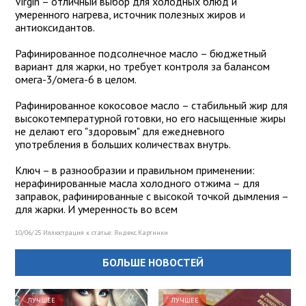
Virgin – отличный выбор для холодных блюд и
умеренного нагрева, источник полезных жиров и
антиоксидантов.
Рафинированное подсолнечное масло – бюджетный
вариант для жарки, но требует контроля за балансом
омега-3/омега-6 в целом.
Рафинированное кокосовое масло – стабильный жир для
высокотемпературной готовки, но его насыщенные жиры
не делают его "здоровым" для ежедневного
употребления в больших количествах внутрь.
Ключ – в разнообразии и правильном применении:
нерафинированные масла холодного отжима – для
заправок, рафинированные с высокой точкой дымления –
для жарки. И умеренность во всем
10/06/25 Иллюстрация к статье:
Яндекс.Картинки
БОЛЬШЕ НОВОСТЕЙ
ЛУЧШЕЕ
ЛУЧШЕЕ