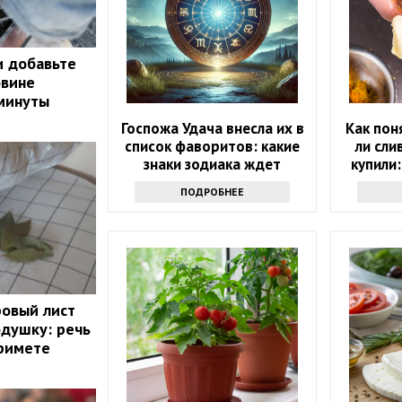
и добавьте
овине
 минуты
Госпожа Удача внесла их в
Как пон
список фаворитов: какие
ли сли
знаки зодиака ждет
купили:
ошеломительный успех в
проду
ПОДРОБНЕЕ
ближайшие 10 дней
ровый лист
одушку: речь
примете