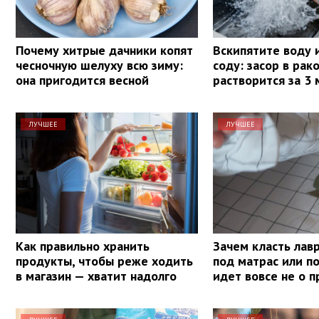
Почему хитрые дачники копят
Вскипятите воду 
чесночную шелуху всю зиму:
соду: засор в рак
она пригодится весной
растворится за 3
ЛУЧШЕЕ
ЛУЧШЕЕ
Как правильно хранить
Зачем класть лав
продукты, чтобы реже ходить
под матрас или п
в магазин — хватит надолго
идет вовсе не о 