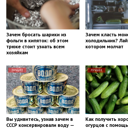
Зачем бросать шарики из
Зачем класть мон
фольги в кипяток: об этом
холодильник? Лай
трюке стоит узнать всем
котором молчат
хозяйкам
ЛУЧШЕЕ
ЛУЧШЕЕ
Вы удивитесь, узнав зачем в
Как получить хо
СССР консервировали воду —
огурцов с помощь