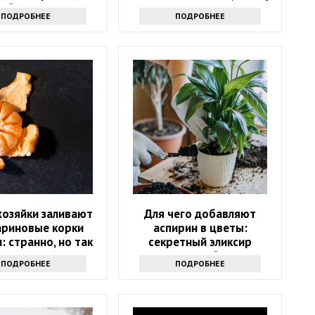
юбую грязь
надо готовиться
ПОДРОБНЕЕ
ПОДРОБНЕЕ
хозяйки заливают
Для чего добавляют
ариновые корки
аспирин в цветы:
: странно, но так
секретный эликсир
тупают многие
долголетия букетов
ПОДРОБНЕЕ
ПОДРОБНЕЕ