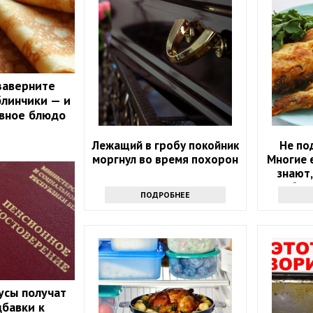
заверните
блинчики — и
авное блюдо
Лежащий в гробу покойник
Не по
моргнул во время похорон
Многие е
знают,
быв
ПОДРОБНЕЕ
усы получат
бавки к