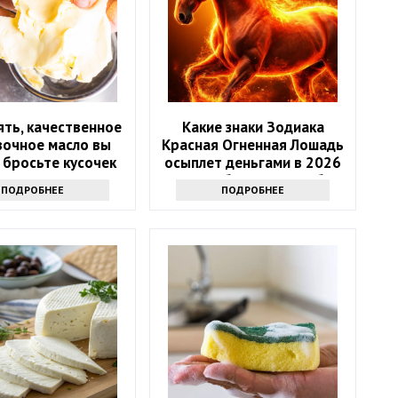
ять, качественное
Какие знаки Зодиака
вочное масло вы
Красная Огненная Лошадь
 бросьте кусочек
осыплет деньгами в 2026
кта именно туда
году: 4 баловня Судьбы
ПОДРОБНЕЕ
ПОДРОБНЕЕ