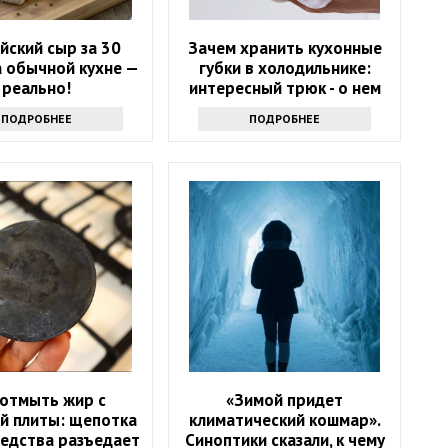
йский сыр за 30
Зачем хранить кухонные
а обычной кухне —
губки в холодильнике:
реально!
интересный трюк - о нем
знают только самые
ПОДРОБНЕЕ
ПОДРОБНЕЕ
продвинутые хозяйки
 отмыть жир с
«Зимой придет
й плиты: щепотка
климатический кошмар».
редства разъедает
Синоптики сказали, к чему