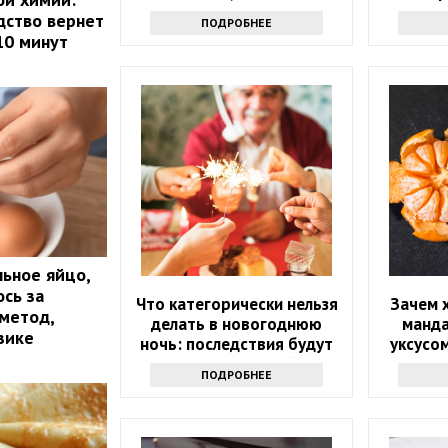
хитрость
л
дство вернет
ПОДРОБНЕЕ
10 минут
льное яйцо,
ось за
Что категорически нельзя
Зачем 
 метод,
делать в новогоднюю
манд
зике
ночь: последствия будут
уксусом
на весь следующий год
пос
ПОДРОБНЕЕ