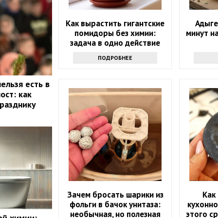
Как вырастить гигантские
Адыге
помидоры без химии:
минут н
задача в одно действие
ПОДРОБНЕЕ
ельзя есть в
ост: как
празднику
Зачем бросать шарики из
Как
фольги в бачок унитаза:
кухонно
необычная, но полезная
этого с
ой химии: