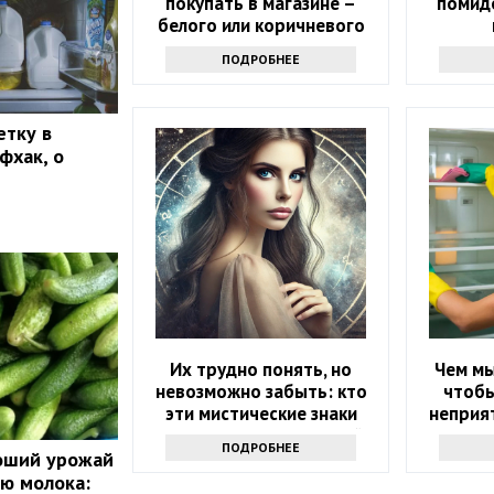
покупать в магазине –
помидо
белого или коричневого
ПОДРОБНЕЕ
етку в
фхак, о
Их трудно понять, но
Чем мы
невозможно забыть: кто
чтобы
эти мистические знаки
неприят
зодиака — хранители тайн
ПОДРОБНЕЕ
роший урожай
ю молока: