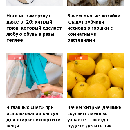
Ноги не замерзнут
Зачем многие хозяйки
даже в -20: хитрый
кладут зубчики
трюк, который сделает
чеснока в горшки с
любую обувь в разы
комнатными
теплее
растениями
ЛУЧШЕЕ
ЛУЧШЕЕ
4 главных «нет» при
Зачем хитрые дачники
использовании капсул
скупают лимоны:
для стирки: испортите
узнаете — всегда
вещи
будете делать так