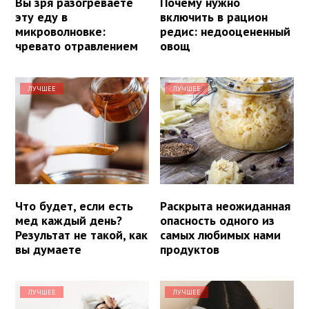
Вы зря разогреваете
Почему нужно
эту еду в
включить в рацион
микроволновке:
редис: недооцененный
чревато отравлением
овощ
ЛУЧШЕЕ
ЛУЧШЕЕ
Что будет, если есть
Раскрыта неожиданная
мед каждый день?
опасность одного из
Результат не такой, как
самых любимых нами
вы думаете
продуктов
ЛУЧШЕЕ
ЛУЧШЕЕ