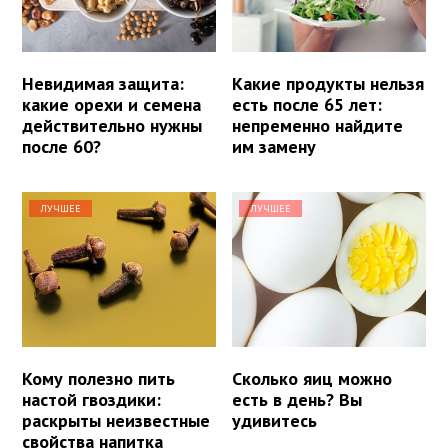
Невидимая защита:
Какие продукты нельзя
какие орехи и семена
есть после 65 лет:
действительно нужны
непременно найдите
после 60?
им замену
ЛУЧШЕЕ
ЛУЧШЕЕ
Кому полезно пить
Сколько яиц можно
настой гвоздики:
есть в день? Вы
раскрыты неизвестные
удивитесь
свойства напитка