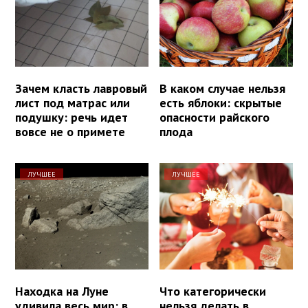
Зачем класть лавровый
В каком случае нельзя
лист под матрас или
есть яблоки: скрытые
подушку: речь идет
опасности райского
вовсе не о примете
плода
ЛУЧШЕЕ
ЛУЧШЕЕ
Находка на Луне
Что категорически
удивила весь мир: в
нельзя делать в