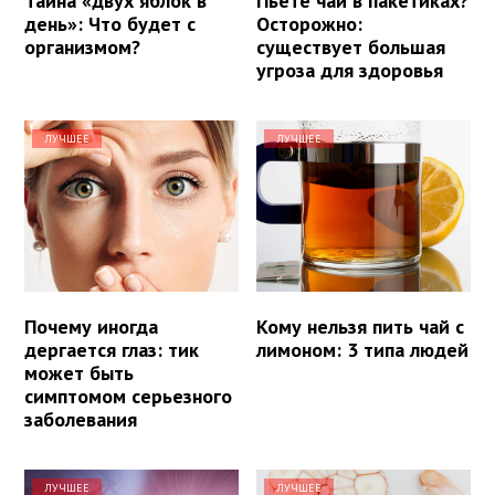
Тайна «двух яблок в
Пьете чай в пакетиках?
день»: Что будет с
Осторожно:
организмом?
существует большая
угроза для здоровья
ЛУЧШЕЕ
ЛУЧШЕЕ
Почему иногда
Кому нельзя пить чай с
дергается глаз: тик
лимоном: 3 типа людей
может быть
симптомом серьезного
заболевания
ЛУЧШЕЕ
ЛУЧШЕЕ