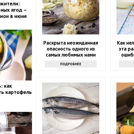
ожители:
зных ягод –
цион в июне
Раскрыта неожиданная
Как не
опасность одного из
эта р
самых любимых нами
ошиб
продуктов
полез
ПОДРОБНЕЕ
: как
ть картофель