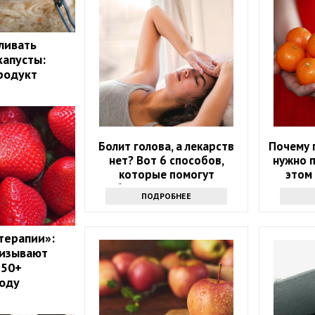
ливать
капусты:
родукт
Болит голова, а лекарств
Почему 
нет? Вот 6 способов,
нужно п
которые помогут
этом 
избавиться от напасти
ПОДРОБНЕЕ
терапии»:
ризывают
 50+
году