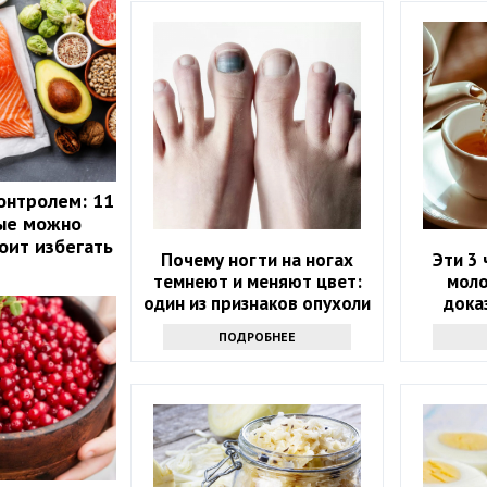
онтролем: 11
рые можно
оит избегать
Почему ногти на ногах
Эти 3 
темнеют и меняют цвет:
моло
один из признаков опухоли
дока
ПОДРОБНЕЕ