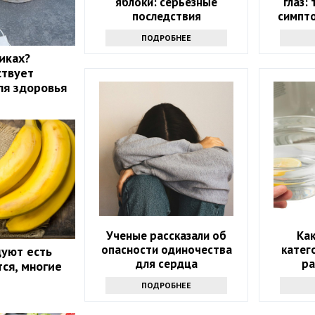
яблоки: серьезные
глаз:
последствия
симпт
з
ПОДРОБНЕЕ
иках?
ствует
ля здоровья
Ученые рассказали об
Ка
опасности одиночества
катег
уют есть
для сердца
ра
тся, многие
микрово
ПОДРОБНЕЕ
сов