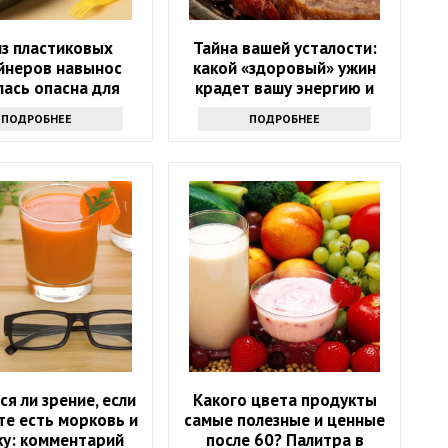
из пластиковых
Тайна вашей усталости:
йнеров навынос
какой «здоровый» ужин
лась опасна для
крадет вашу энергию и
здоровья
красоту
ПОДРОБНЕЕ
ПОДРОБНЕЕ
ся ли зрение, если
Какого цвета продукты
те есть морковь и
самые полезные и ценные
ку: комментарий
после 60? Палитра в