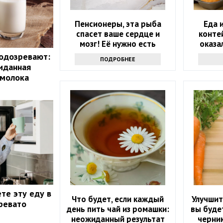
Пенсионеры, эта рыба
Еда 
спасет ваше сердце и
конте
мозг! Её нужно есть
оказа
каждую неделю
одозревают:
ПОДРОБНЕЕ
иданная
 молока
те эту еду в
Что будет, если каждый
Улучшит
ревато
день пить чай из ромашки:
вы буде
неожиданный результат
черни