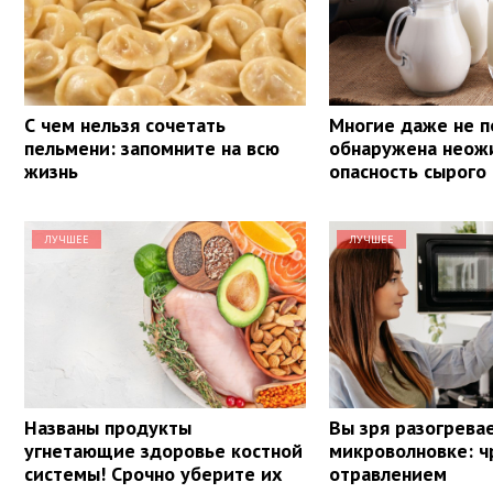
С чем нельзя сочетать
Многие даже не п
пельмени: запомните на всю
обнаружена неож
жизнь
опасность сырого
ЛУЧШЕЕ
ЛУЧШЕЕ
Названы продукты
Вы зря разогревае
угнетающие здоровье костной
микроволновке: ч
системы! Срочно уберите их
отравлением