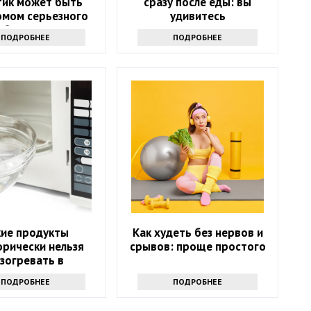
 тик может быть
сразу после еды: вы
омом серьезного
удивитесь
аболевания
ПОДРОБНЕЕ
ПОДРОБНЕЕ
кие продукты
Как худеть без нервов и
орически нельзя
срывов: проще простого
зогревать в
лновке и почему:
ПОДРОБНЕЕ
ПОДРОБНЕЕ
еты экспертов