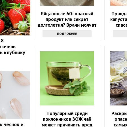
Яйца после 60: опасный
Правда
продукт или секрет
капуста
долголетия? Врачи молчат
спас
ПОДРОБНЕЕ
 8
о очень
ть клубнику
Популярный среди
Раскр
поклонников ЗОЖ чай
опасн
ь чеснок и
может причинить вред
самых