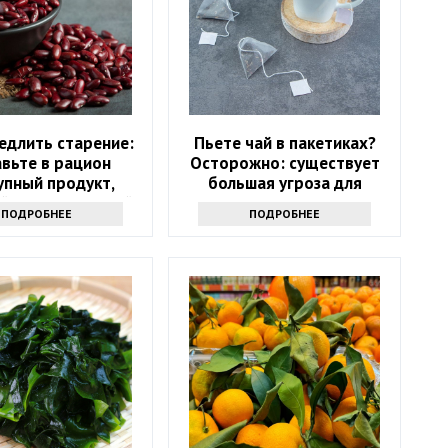
едлить старение:
Пьете чай в пакетиках?
вьте в рацион
Осторожно: существует
упный продукт,
большая угроза для
й есть на каждой
здоровья
ПОДРОБНЕЕ
ПОДРОБНЕЕ
кухне