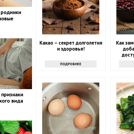
 родинки
 новые
Какао – секрет долголетия
Как зам
и здоровья!
доба
дост
которы
ПОДРОБНЕЕ
 признаки
хого вида