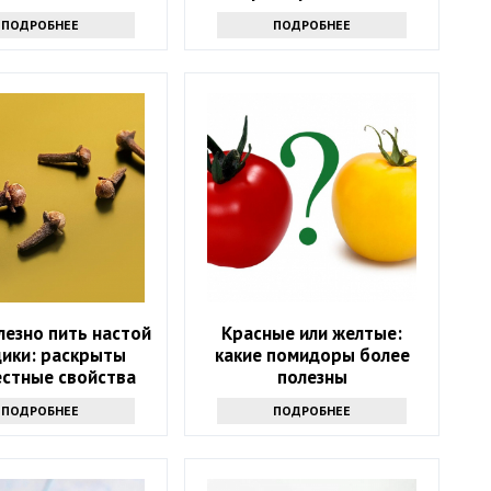
продуктов
микроволновке и почему:
ПОДРОБНЕЕ
ПОДРОБНЕЕ
советы экспертов
лезно пить настой
Красные или желтые:
дики: раскрыты
какие помидоры более
естные свойства
полезны
напитка
ПОДРОБНЕЕ
ПОДРОБНЕЕ