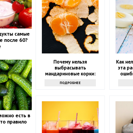
дукты самые
е после 60?
е
Почему нельзя
Как не
выбрасывать
эта р
мандариновые корки:
ошиб
лучше залейте их уксусом
полез
ПОДРОБНЕЕ
можно есть в
это правило