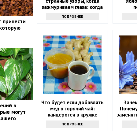
странные узоры, когда
ябло
зажмуриваем глаза: когда
п
стоит обратиться к врачу
ПОДРОБНЕЕ
т принести
 которую
Что будет если добавлять
Зачем
тений в
мёд в горячий чай:
Почему
орые могут
канцероген в кружке
заменять
вашего
обеспечен?
ПОДРОБНЕЕ