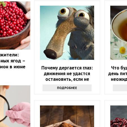
ожители:
зных ягод –
цион в июне
Почему дергается глаз:
Что бу
движения не удастся
день пит
остановить, если не
неожид
узнаете причину
ПОДРОБНЕЕ