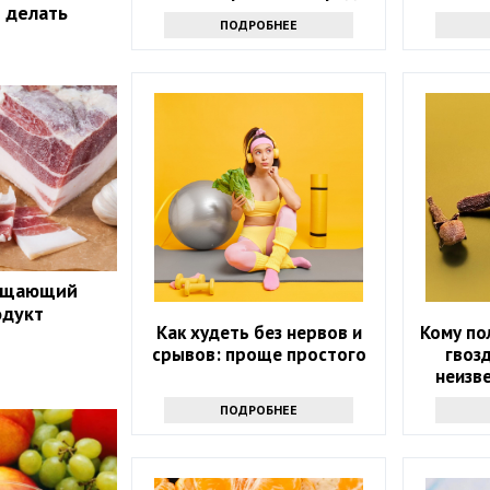
о делать
здоровью: только факты
ПОДРОБНЕЕ
ращающий
одукт
Как худеть без нервов и
Кому по
срывов: проще простого
гвоз
неизв
ПОДРОБНЕЕ