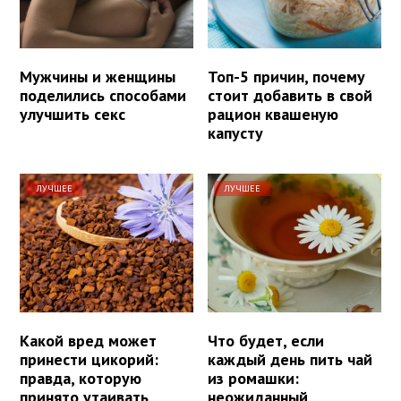
Мужчины и женщины
Топ-5 причин, почему
поделились способами
стоит добавить в свой
улучшить секс
рацион квашеную
капусту
ЛУЧШЕЕ
ЛУЧШЕЕ
Какой вред может
Что будет, если
принести цикорий:
каждый день пить чай
правда, которую
из ромашки:
принято утаивать
неожиданный