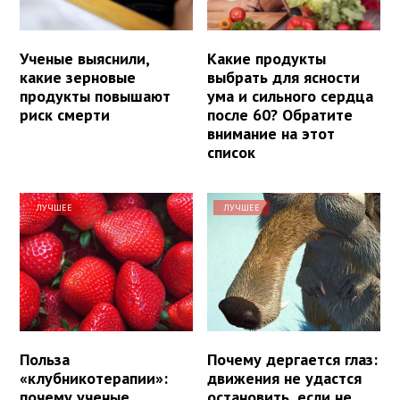
Ученые выяснили,
Какие продукты
какие зерновые
выбрать для ясности
продукты повышают
ума и сильного сердца
риск смерти
после 60? Обратите
внимание на этот
список
ЛУЧШЕЕ
ЛУЧШЕЕ
Польза
Почему дергается глаз:
«клубникотерапии»:
движения не удастся
почему ученые
остановить, если не